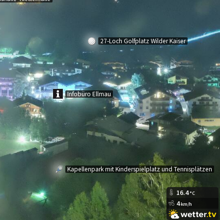
27-Loch Golfplatz Wilder Kaiser
Infobüro Ellmau
Kapellenpark mit Kinderspielplatz und Tennisplätzen
16.4
°C
4
km/h